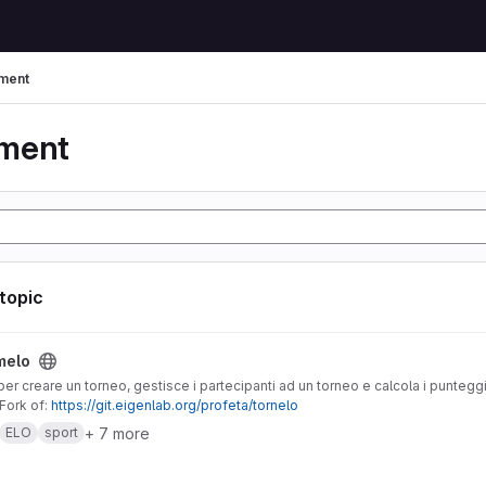
ment
ment
 topic
melo
er creare un torneo, gestisce i partecipanti ad un torneo e calcola i punteggi
Fork of:
https://git.eigenlab.org/profeta/tornelo
+ 7 more
ELO
sport