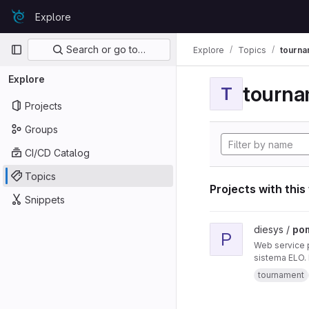
Skip to content
Explore
GitLab
Primary navigation
Search or go to…
Explore
Topics
tourna
Explore
tourna
T
Projects
Groups
CI/CD Catalog
Topics
Projects with this
Snippets
View pomelo project
diesys /
po
P
Web service p
sistema ELO. 
tournament