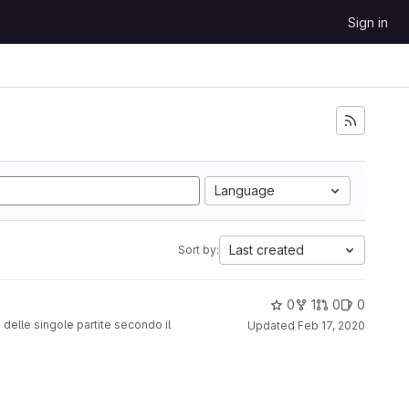
Sign in
Language
Last created
Sort by:
0
1
0
0
 delle singole partite secondo il
Updated
Feb 17, 2020